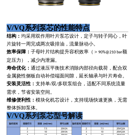
V/VQ系列泵芯的
性能
特点
结构：
均采用双作用叶片泵芯设计，定子与转子同心，叶
片旋转一周完成两次吸排油，流量脉动小。
效率保障：
子母叶片结构提升容积效率（＞
额
90%@210 bar
定压力），减少内泄漏。
寿命优化：
通过液压平衡技术消除内部径向载荷，配合双
金属挠性侧板自动补偿端面间隙，延长轴承与叶片寿命。
安装灵活性：
支持单
双
多联泵组合，适配不同系统流量
/
/
需求，节省安装空间。
维修便利性：
模块化机芯设计，支持现场快速更换，无需
整体拆卸泵体。
V/VQ系列泵芯
型号解读